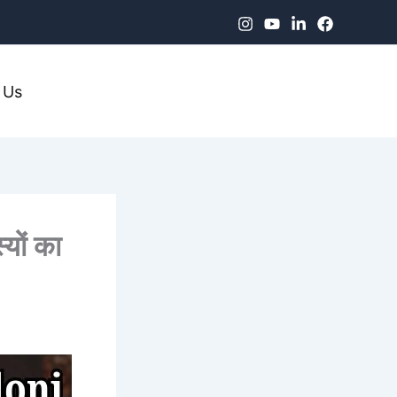
 Us
यों का