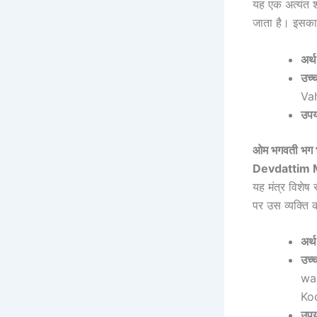
यह एक अत्यंत श
जाता है। इसका
अर्थ
उच्
Va
उपय
ओम भगवती भग भ
Devdattim 
यह मंत्र विशेष 
पर उस व्यक्ति 
अर्थ
उच्
wa
Ko
उपय