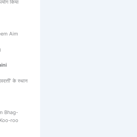
उपयोग किया
Kleem Aim
।
aini
दत्तीं’ के स्थान
(Ohm Bhag-
 Koo-roo