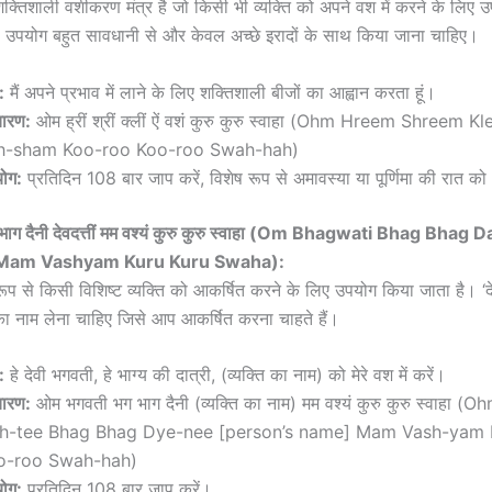
क्तिशाली वशीकरण मंत्र है जो किसी भी व्यक्ति को अपने वश में करने के लिए 
 उपयोग बहुत सावधानी से और केवल अच्छे इरादों के साथ किया जाना चाहिए।
:
मैं अपने प्रभाव में लाने के लिए शक्तिशाली बीजों का आह्वान करता हूं।
चारण:
ओम ह्रीं श्रीं क्लीं ऐं वशं कुरु कुरु स्वाहा (Ohm Hreem Shreem 
h-sham Koo-roo Koo-roo Swah-hah)
ोग:
प्रतिदिन 108 बार जाप करें, विशेष रूप से अमावस्या या पूर्णिमा की रात को
ाग दैनी देवदत्तीं मम वश्यं कुरु कुरु स्वाहा (Om Bhagwati Bhag Bhag D
Mam Vashyam Kuru Kuru Swaha):
रूप से किसी विशिष्ट व्यक्ति को आकर्षित करने के लिए उपयोग किया जाता है। ‘देव
का नाम लेना चाहिए जिसे आप आकर्षित करना चाहते हैं।
:
हे देवी भगवती, हे भाग्य की दात्री, (व्यक्ति का नाम) को मेरे वश में करें।
चारण:
ओम भगवती भग भाग दैनी (व्यक्ति का नाम) मम वश्यं कुरु कुरु स्वाहा 
h-tee Bhag Bhag Dye-nee [person’s name] Mam Vash-yam
o-roo Swah-hah)
ोग:
प्रतिदिन 108 बार जाप करें।