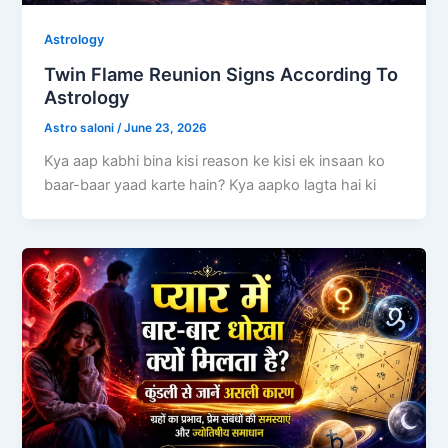
Astrology
Twin Flame Reunion Signs According To
Astrology
Astro saloni
/
June 23, 2026
Kya aap kabhi bina kisi reason ke kisi ek insaan ko
baar-baar yaad karte hain? Kya aapko lagta hai ki