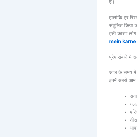
है।
हालांकि हर रिश
संतुलित किया 
इसी कारण लोग
mein karne
प्रेम संबंधों में 
आज के समय में प्
इनमें सबसे आम 
संव
गल
परि
तीसर
भाव