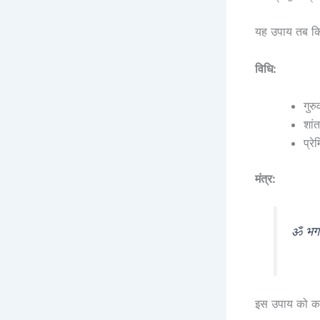
यह उपाय तब किय
विधि:
गुर
शां
प्रे
मंत्र:
ॐ भगवत
इस उपाय को करत