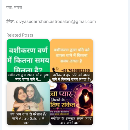
पता: भारत
ईमेल: divyasudarrshan.astrosaloni@gmail.com
Related Posts:
वशीकरण द्वारा अपना खोया हुआ
वशीकरण द्वारा पति को वापस
प्यार वापस पाने में…
पाने में कितना समय लगता है?
क्या आप सास से परेशान हैं?
जानें Astro Saloni से
ज्योतिष के अनुसार सबसे ज्यादा
सास…
प्यार करने वाली…