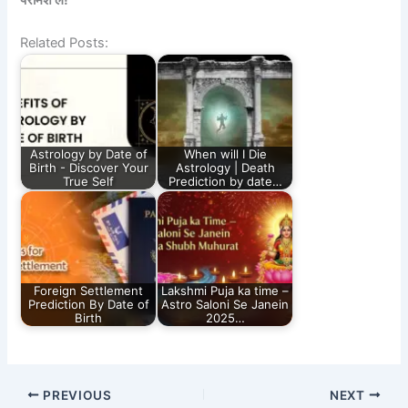
परामर्श लें!
Related Posts:
Astrology by Date of
When will I Die
Birth - Discover Your
Astrology | Death
True Self
Prediction by date…
Foreign Settlement
Lakshmi Puja ka time –
Prediction By Date of
Astro Saloni Se Janein
Birth
2025…
PREVIOUS
NEXT