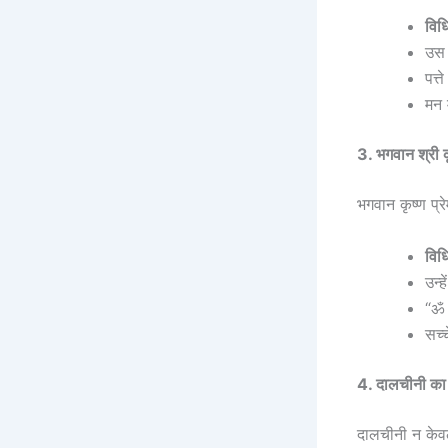
विध
उस 
पत्
मन म
3. भगवान श्री 
भगवान कृष्ण प्र
विध
उन्ह
“ॐ 
सच्
4. दालचीनी का
दालचीनी न केवल