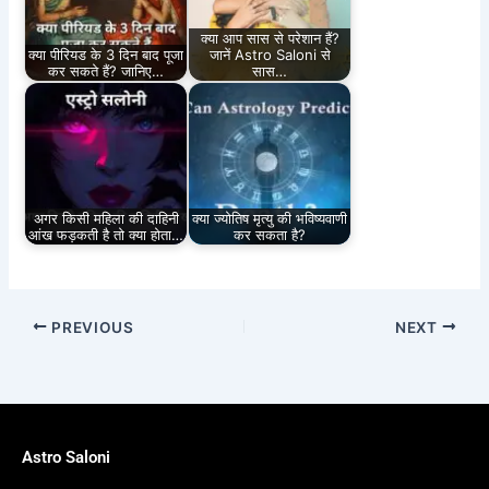
क्या आप सास से परेशान हैं?
क्या पीरियड के 3 दिन बाद पूजा
जानें Astro Saloni से
कर सकते हैं? जानिए…
सास…
अगर किसी महिला की दाहिनी
क्या ज्योतिष मृत्यु की भविष्यवाणी
आंख फड़कती है तो क्या होता…
कर सकता है?
PREVIOUS
NEXT
Astro Saloni