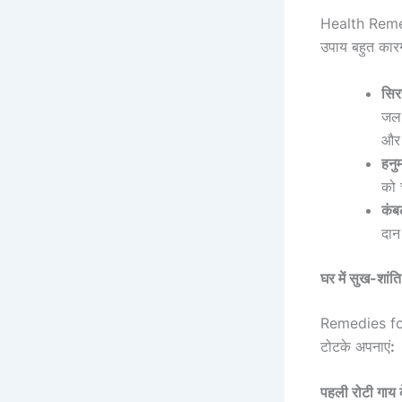
Health Reme
उपाय बहुत कारगर
सिर
जल 
और 
हनु
को 
कंब
दान
घर में सुख-शांत
Remedies f
टोटके अपनाएं
:
पहली रोटी गाय 