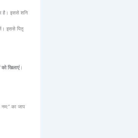
ुभ है। इससे शनि
ं। इससे पितृ
 को खिलाएं
।
ते नम:” का जाप