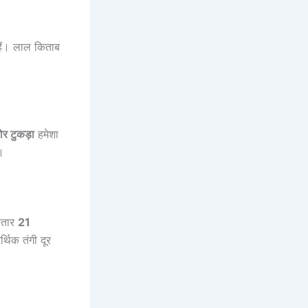
हैं। लाल किताब
र टुकड़ा
हमेशा
।
ातार
21
थिक तंगी दूर