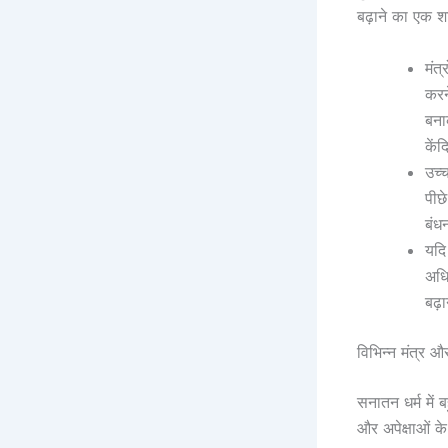
बढ़ाने का एक श
मंत्
करन
बना
केंद
उच्
पीछ
बंध
यदि
अधि
बढ़
विभिन्न मंत्र 
सनातन धर्म में
और अपेक्षाओं के