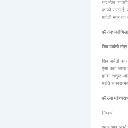
यह मंत्र “पार्व
काफी सरल है, ल
पार्वती मंत्र 
ॐ नमः मनोभिलाषितं
शिव पार्वती मंत्र
शिव पार्वती मंत
ऐसा कहा जाता ह
हमेशा संतुष्ट औ
प्रति सकारात्
ॐ उमा महेश्वराभ
निष्कर्ष
अगर आप अपने वै