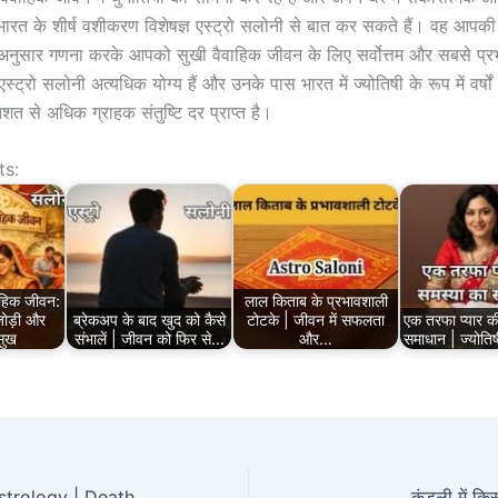
भारत के शीर्ष वशीकरण विशेषज्ञ एस्ट्रो सलोनी से बात कर सकते हैं। वह आपक
 अनुसार गणना करके आपको सुखी वैवाहिक जीवन के लिए सर्वोत्तम और सबसे प्रभा
ट्रो सलोनी अत्यधिक योग्य हैं और उनके पास भारत में ज्योतिषी के रूप में वर्षों
िशत से अधिक ग्राहक संतुष्टि दर प्राप्त है।
ts:
वाहिक जीवन:
लाल किताब के प्रभावशाली
जोड़ी और
ब्रेकअप के बाद खुद को कैसे
टोटके | जीवन में सफलता
एक तरफा प्यार क
सुख
संभालें | जीवन को फिर से…
और…
समाधान | ज्योत
When will I Die Astrology | Death Prediction by date of birth
कुंडली में कि