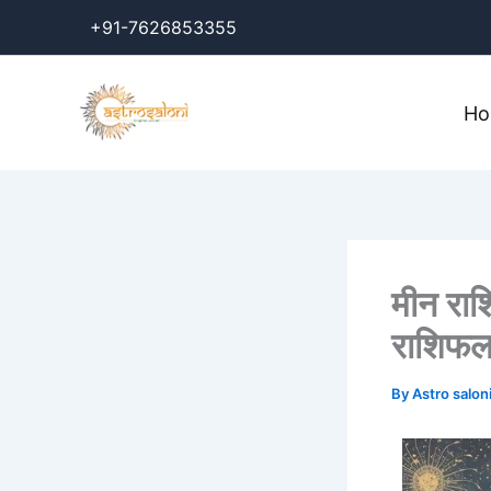
Skip
+91-7626853355
to
content
H
मीन राश
राशिफल
By
Astro salon