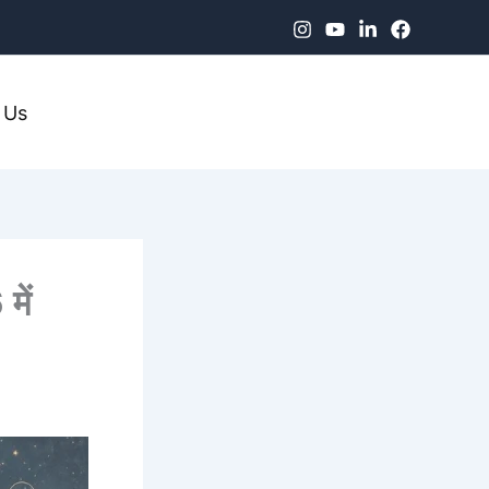
 Us
में