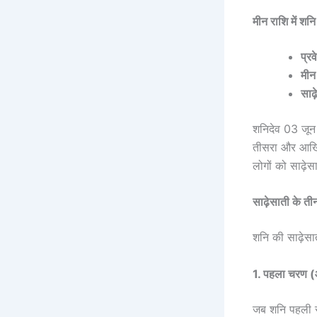
मीन राशि में श
प्र
मीन
साढ
शनिदेव 03 जून 
तीसरा और आखिरी
लोगों को साढ़ेस
साढ़ेसाती के ती
शनि की साढ़ेसा
1. पहला चरण (आ
जब शनि पहली रा