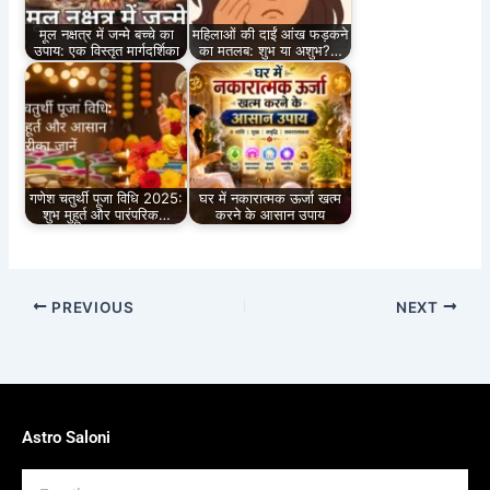
मूल नक्षत्र में जन्मे बच्चे का
महिलाओं की दाईं आंख फड़कने
उपाय: एक विस्तृत मार्गदर्शिका
का मतलब: शुभ या अशुभ?…
गणेश चतुर्थी पूजा विधि 2025:
घर में नकारात्मक ऊर्जा खत्म
शुभ मुहूर्त और पारंपरिक…
करने के आसान उपाय
PREVIOUS
NEXT
Astro Saloni
Email