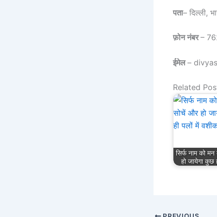
पता
– दिल्ली, भ
फ़ोन नंबर
– 7
ईमेल
– divya
Related Pos
सिर्फ नाम को मन म
हो जायेगा कुछ 
PREVIOUS