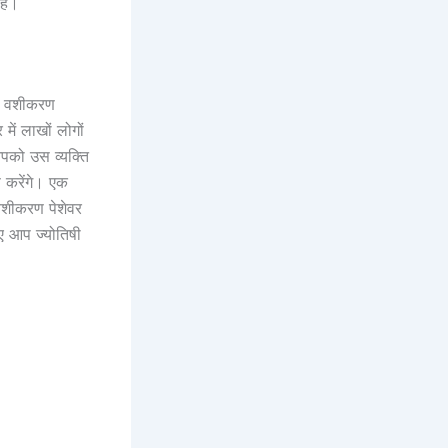
ैं।
से वशीकरण
ें लाखों लोगों
पको उस व्यक्ति
 करेंगे। एक
 वशीकरण पेशेवर
िए आप ज्योतिषी