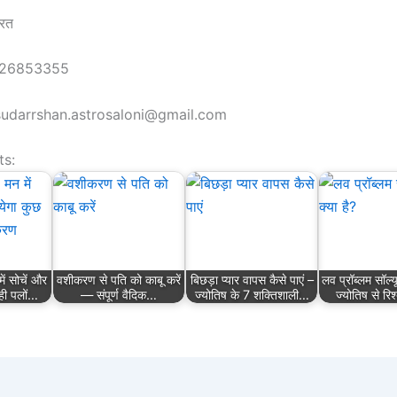
ारत
626853355
sudarrshan.astrosaloni@gmail.com
ts:
ें सोचें और
वशीकरण से पति को काबू करें
बिछड़ा प्यार वापस कैसे पाएं –
लव प्रॉब्लम सॉल्य
ही पलों…
— संपूर्ण वैदिक…
ज्योतिष के 7 शक्तिशाली…
ज्योतिष से रिश