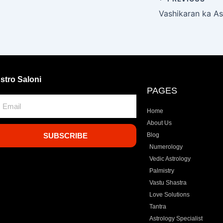
stro Saloni
PAGES
mail
Home
About Us
SUBSCRIBE
Blog
Numerology
Vedic Astrology
Palmistry
Vastu Shastra
Love Solutions
Tantra
Astrology Specialist