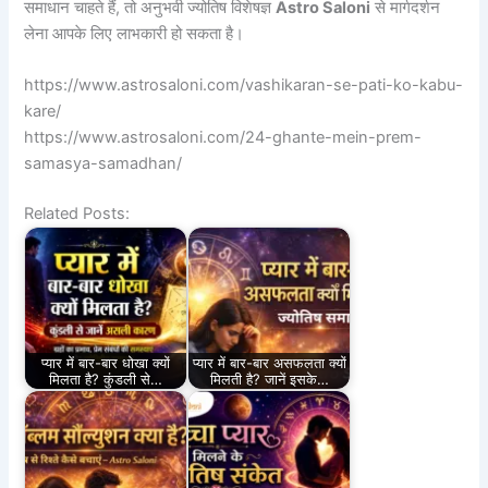
समाधान चाहते हैं, तो अनुभवी ज्योतिष विशेषज्ञ
Astro Saloni
से मार्गदर्शन
लेना आपके लिए लाभकारी हो सकता है।
https://www.astrosaloni.com/vashikaran-se-pati-ko-kabu-
kare/
https://www.astrosaloni.com/24-ghante-mein-prem-
samasya-samadhan/
Related Posts:
प्यार में बार-बार धोखा क्यों
प्यार में बार-बार असफलता क्यों
मिलता है? कुंडली से…
मिलती है? जानें इसके…