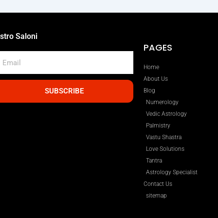
stro Saloni
PAGES
mail
Home
About Us
SUBSCRIBE
Blog
Numerology
Vedic Astrology
Palmistry
Vastu Shastra
Love Solutions
Tantra
Astrology Specialist
Contact Us
sitemap