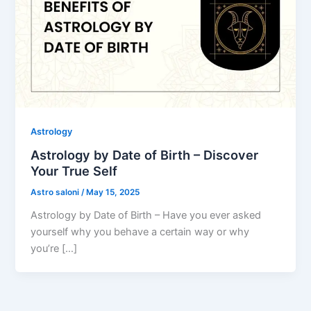
Astrology
Astrology by Date of Birth – Discover
Your True Self
Astro saloni
/
May 15, 2025
Astrology by Date of Birth – Have you ever asked
yourself why you behave a certain way or why
you’re […]