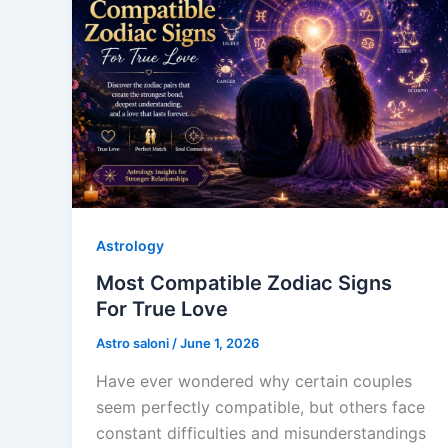
Astrology
Most Compatible Zodiac Signs
For True Love
Astro saloni
/
June 1, 2026
Have ever wondered why certain couples
seem perfectly compatible, but others face
constant difficulties and misunderstandings