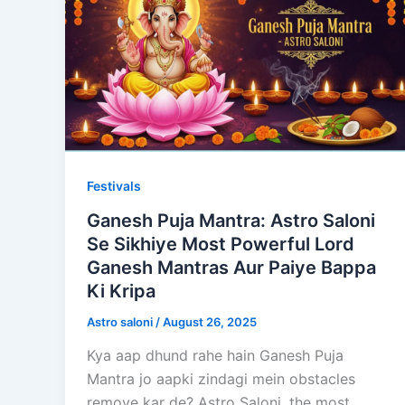
Festivals
Ganesh Puja Mantra: Astro Saloni
Se Sikhiye Most Powerful Lord
Ganesh Mantras Aur Paiye Bappa
Ki Kripa
Astro saloni
/
August 26, 2025
Kya aap dhund rahe hain Ganesh Puja
Mantra jo aapki zindagi mein obstacles
remove kar de? Astro Saloni, the most