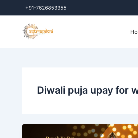
Skip
+91-7626853355
to
content
H
Diwali puja upay for