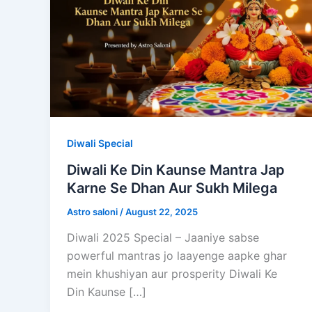
Diwali Special
Diwali Ke Din Kaunse Mantra Jap
Karne Se Dhan Aur Sukh Milega
Astro saloni
/
August 22, 2025
Diwali 2025 Special – Jaaniye sabse
powerful mantras jo laayenge aapke ghar
mein khushiyan aur prosperity Diwali Ke
Din Kaunse […]