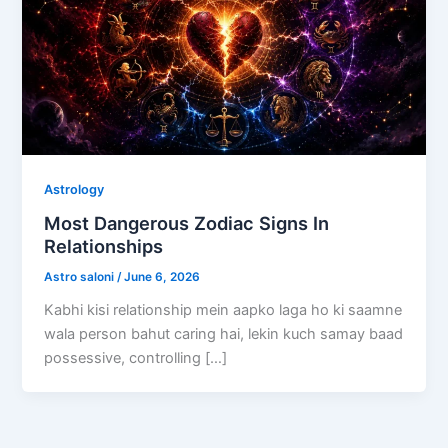
Astrology
Most Dangerous Zodiac Signs In
Relationships
Astro saloni
/
June 6, 2026
Kabhi kisi relationship mein aapko laga ho ki saamne
wala person bahut caring hai, lekin kuch samay baad
possessive, controlling […]