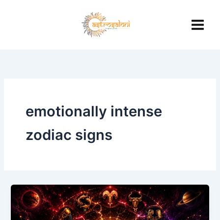
Skip
to
content
emotionally intense
zodiac signs