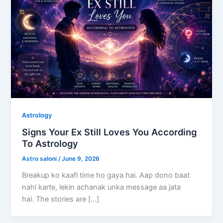
Astrology
Signs Your Ex Still Loves You According
To Astrology
Astro saloni
/
June 9, 2026
Breakup ko kaafi time ho gaya hai. Aap dono baat
nahi karte, lekin achanak unka message aa jata
hai. The stories are […]