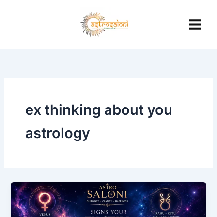
Skip
to
content
ex thinking about you
astrology