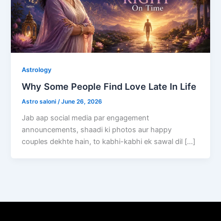
Astrology
Why Some People Find Love Late In Life
Astro saloni
/
June 26, 2026
Jab aap social media par engagement
announcements, shaadi ki photos aur happy
couples dekhte hain, to kabhi-kabhi ek sawal dil […]