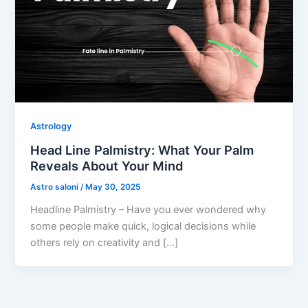
Astrology
Head Line Palmistry: What Your Palm
Reveals About Your Mind
Astro saloni
/
May 30, 2025
Headline Palmistry – Have you ever wondered why
some people make quick, logical decisions while
others rely on creativity and […]