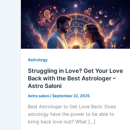
Astrology
Struggling in Love? Get Your Love
Back with the Best Astrologer –
Astro Saloni
Astro saloni
/
September 22, 2025
Best Astrologer to Get Love Back: Does
astrology have the power to be able to
bring back love lost? What […]