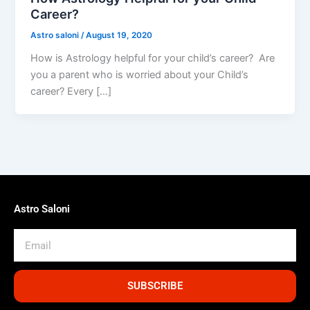
Career?
Astro saloni
/
August 19, 2020
How is Astrology helpful for your child’s career? Are
you a parent who is worried about your Child’s
career? Every […]
Astro Saloni
Email
SUBSCRIBE