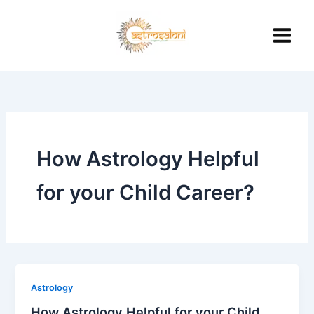
Skip
to
content
How Astrology Helpful
for your Child Career?
Astrology
How Astrology Helpful for your Child