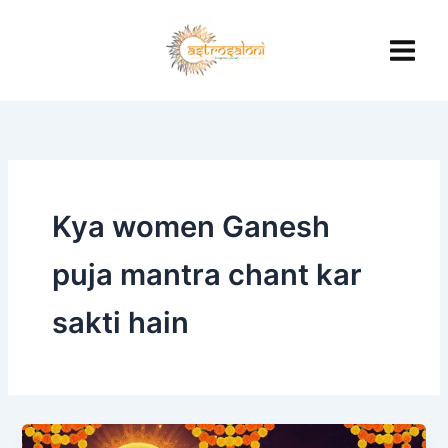
Skip
to
content
Kya women Ganesh
puja mantra chant kar
sakti hain