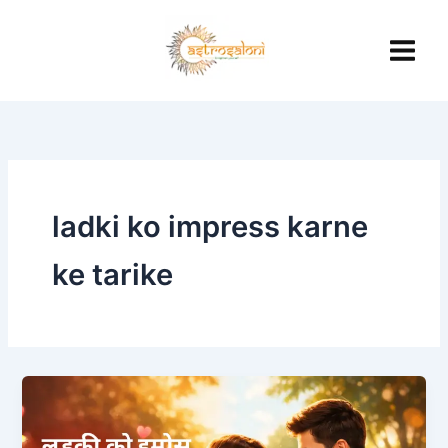
Skip
to
content
ladki ko impress karne
ke tarike