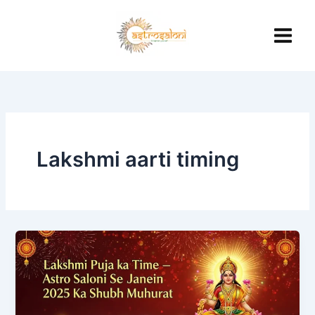
Skip
to
content
Lakshmi aarti timing