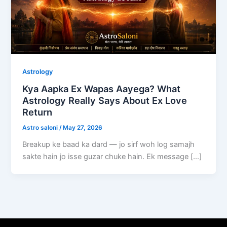
Astrology
Kya Aapka Ex Wapas Aayega? What
Astrology Really Says About Ex Love
Return
Astro saloni
/
May 27, 2026
Breakup ke baad ka dard — jo sirf woh log samajh
sakte hain jo isse guzar chuke hain. Ek message […]