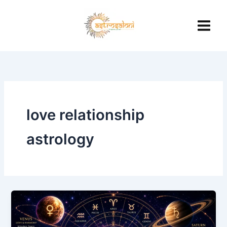
Skip
to
content
love relationship
astrology