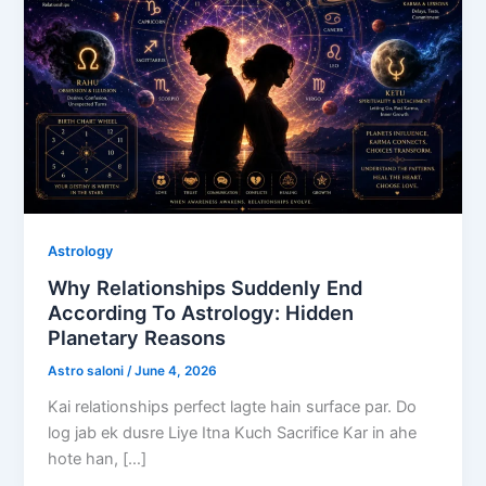
Astrology
Why Relationships Suddenly End
According To Astrology: Hidden
Planetary Reasons
Astro saloni
/
June 4, 2026
Kai relationships perfect lagte hain surface par. Do
log jab ek dusre Liye Itna Kuch Sacrifice Kar in ahe
hote han, […]