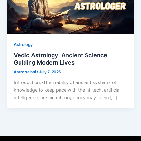
Astrology
Vedic Astrology: Ancient Science
Guiding Modern Lives
Astro saloni
/
July 7, 2025
Introduction:-The inability of ancient systems of
knowledge to keep pace with the hi-tech, artificial
intelligence, or scientific ingenuity may seem […]