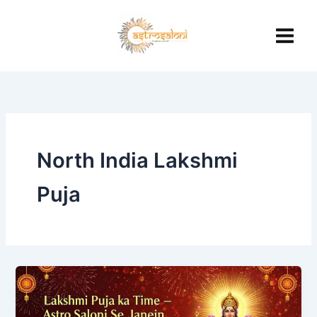
Skip
to
content
North India Lakshmi
Puja