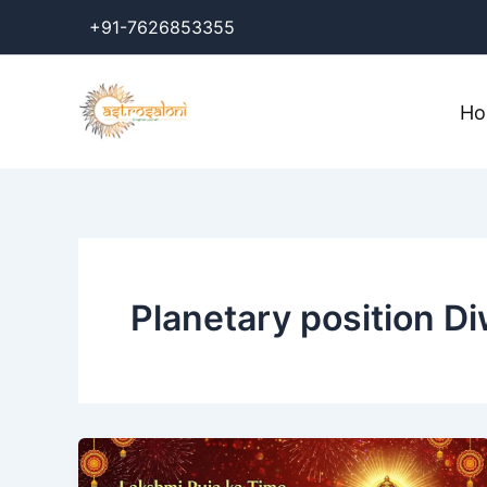
Skip
+91-7626853355
to
content
H
Planetary position Di