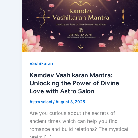
Vashikaran
Kamdev Vashikaran Mantra:
Unlocking the Power of Divine
Love with Astro Saloni
Astro saloni
/
August 8, 2025
Are you curious about the secrets of
ancient times which can help you find
romance and build relations? The mystical
realm […]