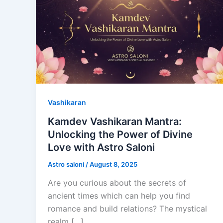
Vashikaran
Kamdev Vashikaran Mantra:
Unlocking the Power of Divine
Love with Astro Saloni
Astro saloni
/
August 8, 2025
Are you curious about the secrets of
ancient times which can help you find
romance and build relations? The mystical
realm […]