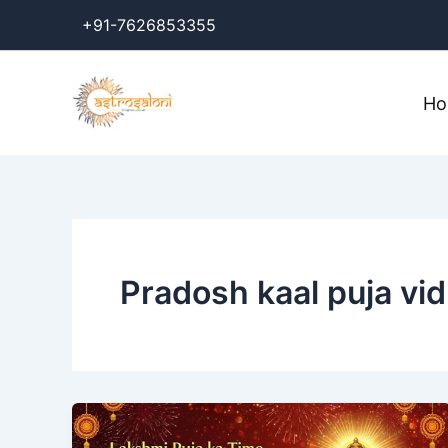
Skip
+91-7626853355
to
content
H
Pradosh kaal puja vid