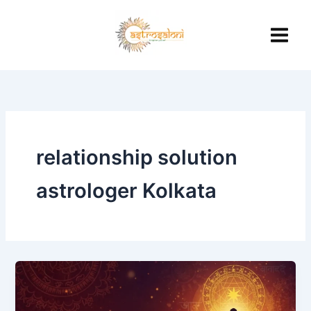
Skip
to
content
relationship solution
astrologer Kolkata