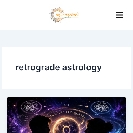
Skip
to
content
retrograde astrology