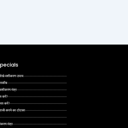
pecials
 अनोखे वशीकरण उपाय
 तरकीब
 वशीकरण मंत्र
त करें?
ित करें?
 राजी करने का टोटका
ीकरण मंत्र