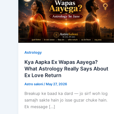
Astrology
Kya Aapka Ex Wapas Aayega?
What Astrology Really Says About
Ex Love Return
Astro saloni
/
May 27, 2026
Breakup ke baad ka dard — jo sirf woh log
samajh sakte hain jo isse guzar chuke hain.
Ek message […]