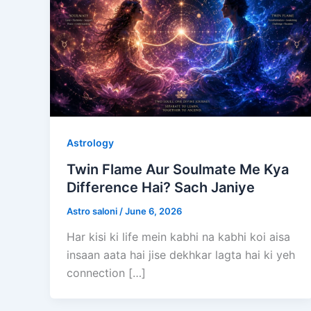
Astrology
Twin Flame Aur Soulmate Me Kya
Difference Hai? Sach Janiye
Astro saloni
/
June 6, 2026
Har kisi ki life mein kabhi na kabhi koi aisa
insaan aata hai jise dekhkar lagta hai ki yeh
connection […]