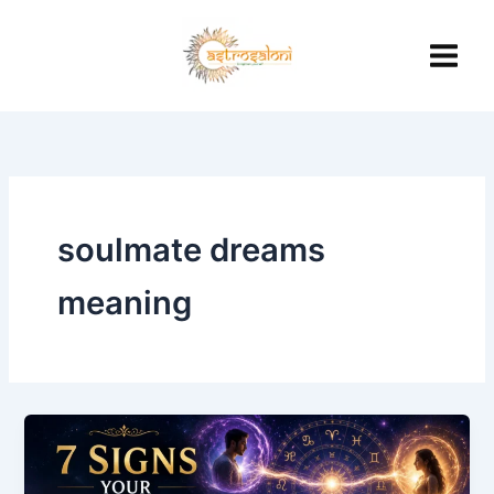
Skip
to
content
soulmate dreams
meaning