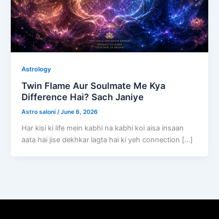
Astrology
Twin Flame Aur Soulmate Me Kya
Difference Hai? Sach Janiye
Astro saloni
/
June 6, 2026
Har kisi ki life mein kabhi na kabhi koi aisa insaan
aata hai jise dekhkar lagta hai ki yeh connection […]