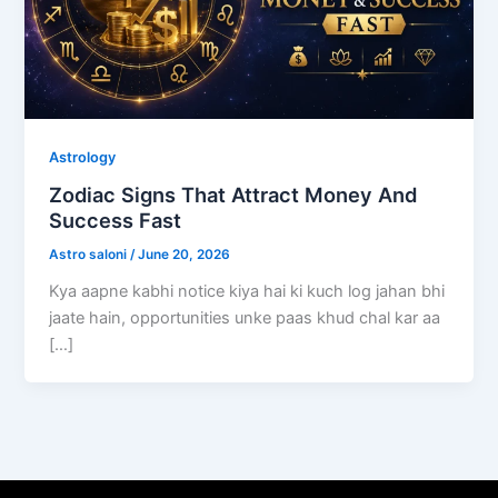
Astrology
Zodiac Signs That Attract Money And
Success Fast
Astro saloni
/
June 20, 2026
Kya aapne kabhi notice kiya hai ki kuch log jahan bhi
jaate hain, opportunities unke paas khud chal kar aa
[…]