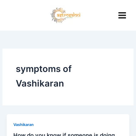
Skip
to
content
symptoms of
Vashikaran
Vashikaran
How do you know if someone is doing