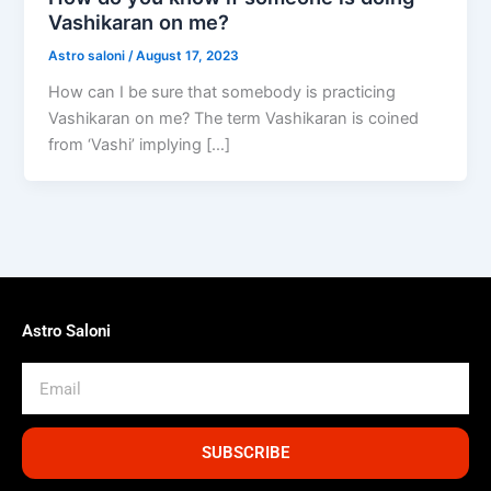
Vashikaran on me?
Astro saloni
/
August 17, 2023
How can I be sure that somebody is practicing
Vashikaran on me? The term Vashikaran is coined
from ‘Vashi’ implying […]
Astro Saloni
Email
SUBSCRIBE