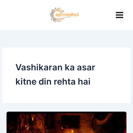
Skip
to
content
Vashikaran ka asar
kitne din rehta hai