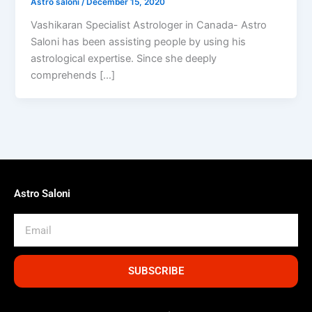
Astro saloni
/
December 15, 2020
Vashikaran Specialist Astrologer in Canada- Astro
Saloni has been assisting people by using his
astrological expertise. Since she deeply
comprehends […]
Astro Saloni
Email
SUBSCRIBE