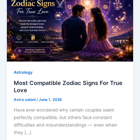
Astrology
Most Compatible Zodiac Signs For True
Love
Astro saloni
/
June 1, 2026
Have ever wondered why certain couples seem
perfectly compatible, but others face constant
difficulties and misunderstandings — even when
they […]