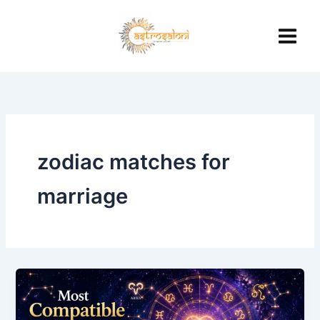
Skip
to
content
zodiac matches for
marriage