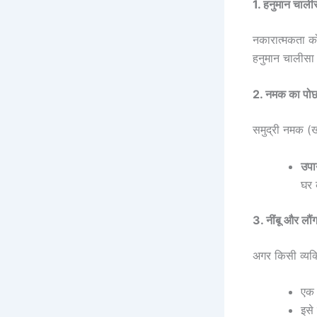
1. हनुमान चाल
नकारात्मकता को
हनुमान चालीसा
2. नमक का पोछ
समुद्री नमक (ख
उपा
घर 
3. नींबू और लौ
अगर किसी व्यक्
एक 
इसे 