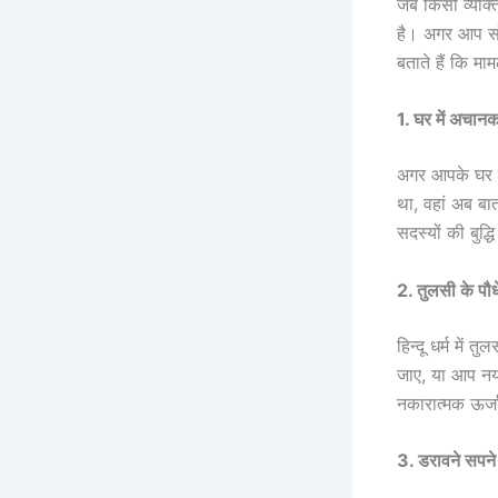
जब किसी व्यक्त
है। अगर आप सो
बताते हैं कि मा
1. घर में अचान
अगर आपके घर में
था, वहां अब बा
सदस्यों की बुद
2. तुलसी के पौ
हिन्दू धर्म मे
जाए, या आप नय
नकारात्मक ऊर्ज
3. डरावने सपन