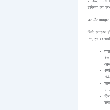
से उचटने लगे, 
शक्तियों का प्
घर और व्यवहार म
सिर्फ स्वास्थ्
लिए इन बदलावों
पाल
देख
आभा
अजी
संक
साम
या 
दीव
संक