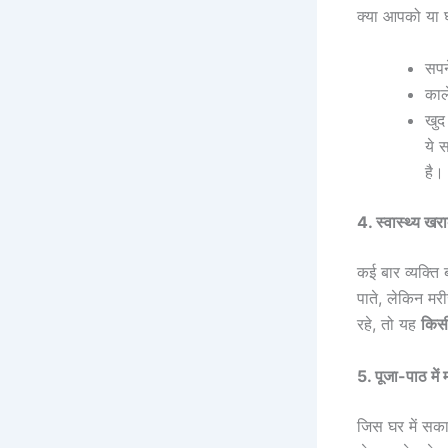
क्या आपको या घर
सपन
काल
खुद
ये 
है।
4. स्वास्थ्य ख
कई बार व्यक्ति 
पाते, लेकिन मर
रहे, तो यह
किसी
5. पूजा-पाठ मे
जिस घर में सका