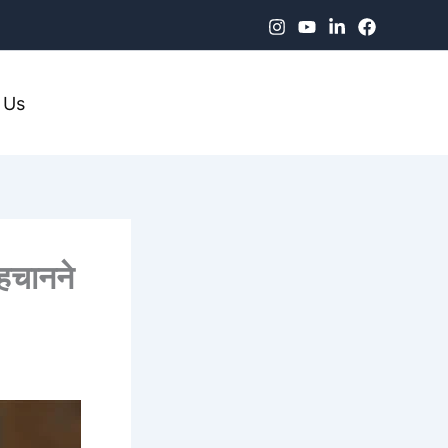
 Us
पहचानने