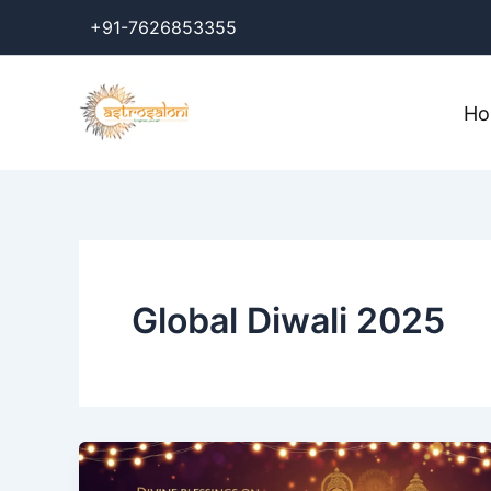
Skip
+91-7626853355
to
content
H
Global Diwali 2025