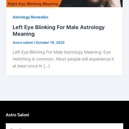
Astrology Remedies
Left Eye Blinking For Male Astrology
Meaning
Astro saloni
/
October 19, 2022
Left Eye Blinking For Male Astrology Meaning: Eye
twitching is common. Most people will experience it
at least once in […]
Astro Saloni
Email